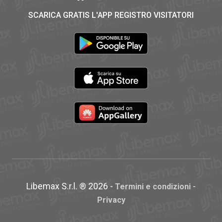
SCARICA GRATIS L'APP REGISTRO VISITATORI
Libemax S.r.l. ® 2026 -
-
Termini e condizioni
Privacy