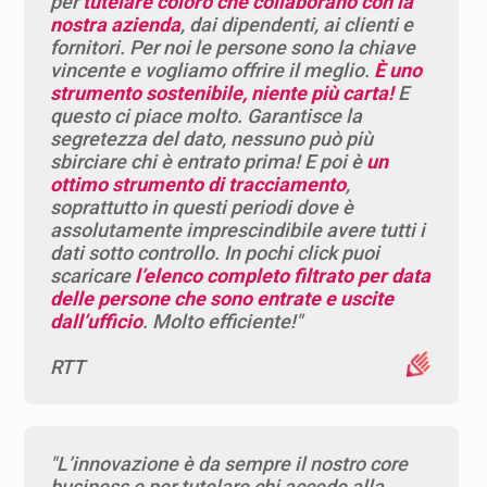
per
tutelare coloro che collaborano con la
nostra azienda
, dai dipendenti, ai clienti e
fornitori. Per noi le persone sono la chiave
vincente e vogliamo offrire il meglio.
È uno
strumento sostenibile, niente più carta!
E
questo ci piace molto. Garantisce la
segretezza del dato, nessuno può più
sbirciare chi è entrato prima! E poi è
un
ottimo strumento di tracciamento
,
soprattutto in questi periodi dove è
assolutamente imprescindibile avere tutti i
dati sotto controllo. In pochi click puoi
scaricare
l’elenco completo filtrato per data
delle persone che sono entrate e uscite
dall’ufficio
. Molto efficiente!"
RTT
"L’innovazione è da sempre il nostro core
business e per tutelare chi accede alla